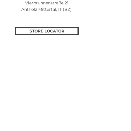
Vierbrunnenstraße 21,
Antholz Mittertal, IT (BZ)
STORE LOCATOR
Follow us for ecxiting news!
HILFE
AGB
Impressum
Datenschutz
Cookies
Recycling