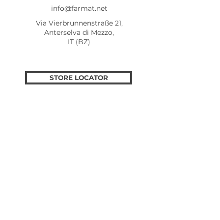
info@farmat.net
Via Vierbrunnenstraße 21,
Anterselva di Mezzo,
IT (BZ)
STORE LOCATOR
Follow us for ecxiting news!
AIUTO
Termini e condizioni
Dati aziendali
Privacy