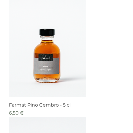
Farmat Pino Cembro - 5 cl
Prezzo
6,50 €