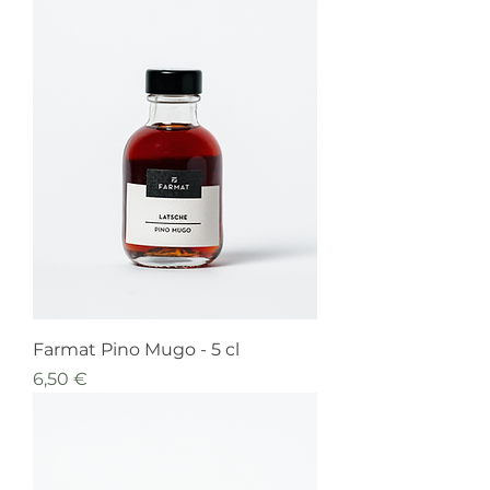
Farmat Pino Mugo - 5 cl
Prezzo
6,50 €