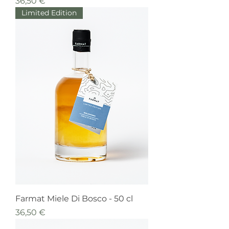
Prezzo
36,50 €
Limited Edition
Farmat Miele Di Bosco - 50 cl
Prezzo
36,50 €