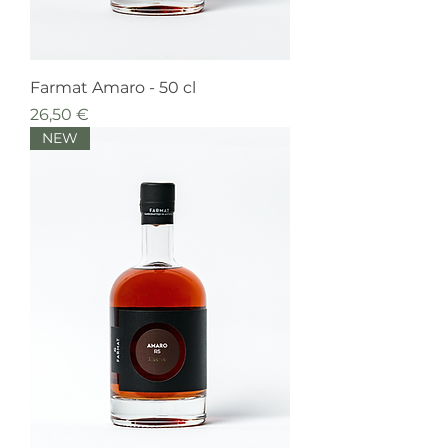
Farmat Amaro - 50 cl
Prezzo
26,50 €
NEW