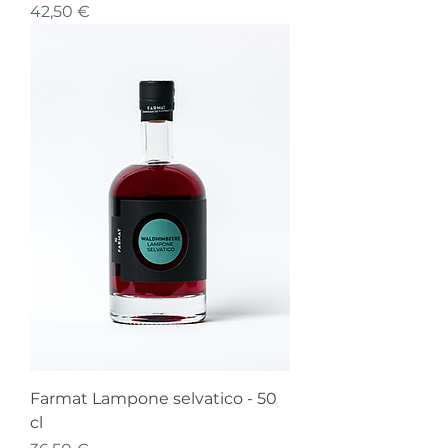
Prezzo
42,50 €
Farmat Lampone selvatico - 50
cl