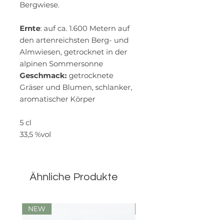
Bergwiese.
Ernte
: auf ca. 1.600 Metern auf
den artenreichsten Berg- und
Almwiesen, getrocknet in der
alpinen Sommersonne
Geschmack:
getrocknete
Gräser und Blumen, schlanker,
aromatischer Körper
5 cl
33,5 %vol
Ähnliche Produkte
NEW
Limited Edition