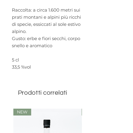
Raccolta
: a circa 1.600 metri sui
prati montani e alpini più ricchi
di specie, essiccati al sole estivo
alpino.
Gusto:
erbe e fiori secchi, corpo
snello e aromatico
5 cl
33,5 %vol
Prodotti correlati
NEW
Limited Edition