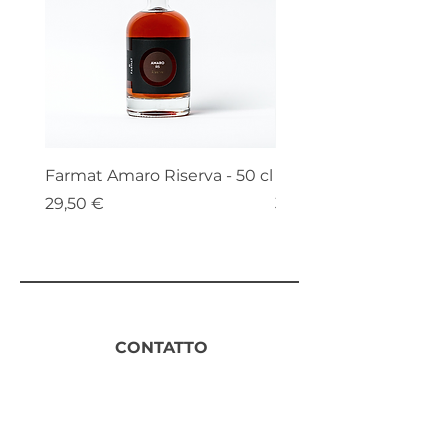
Farmat Amaro Riserva - 50 cl
Farmat Miele Di Bosco
Prezzo
Prezzo
29,50 €
36,50 €
CONTATTO
+39
346 4945293
info@farmat.net